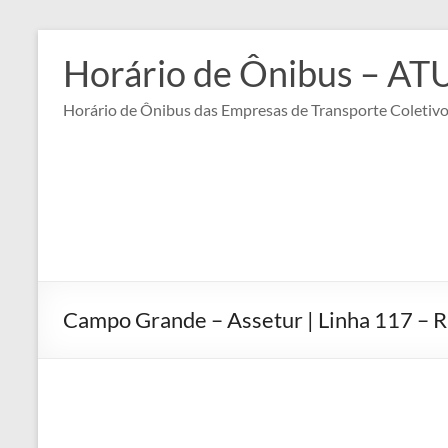
Pular
para
Horário de Ônibus – A
o
conteúdo
Horário de Ônibus das Empresas de Transporte Coletiv
Campo Grande – Assetur | Linha 117 – 