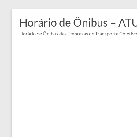
Pular
para
Horário de Ônibus – A
o
conteúdo
Horário de Ônibus das Empresas de Transporte Coletiv