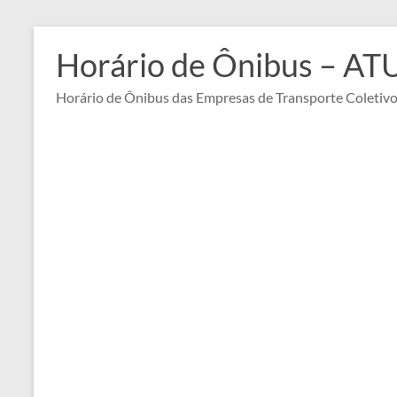
Pular
para
Horário de Ônibus – A
o
conteúdo
Horário de Ônibus das Empresas de Transporte Coletiv